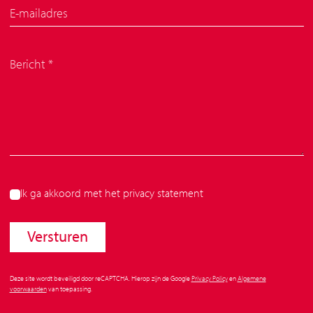
Ik ga akkoord met het
privacy statement
Versturen
Deze site wordt beveiligd door reCAPTCHA. Hierop zijn de Google
Privacy Policy
en
Algemene
voorwaarden
van toepassing.